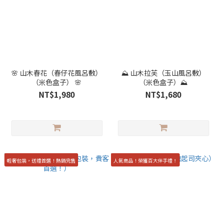
🌸 山木春花（春仔花風呂敷）
⛰️ 山木拉芙（玉山風呂敷）
（米色盒子） 🌸
（米色盒子）⛰️
NT$1,980
NT$1,680
輕奢包裝，送禮首選！熱銷完售
人氣商品！榮獲百大伴手禮！