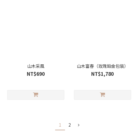
山木采風
山木富春（玫瑰鉑金包裝）
NT$690
NT$1,780
1
2