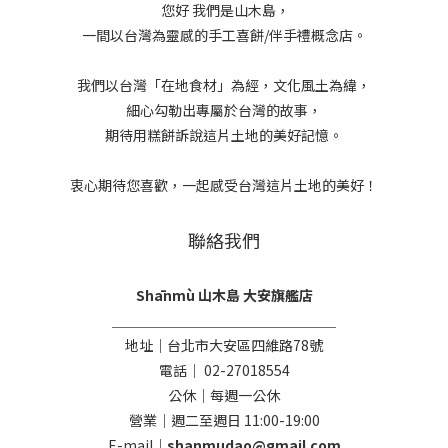
您好 我們是山木島，
一間以台灣為靈感的手工喜餅/伴手禮概念店。
我們以台灣「在地食材」為經，文化風土為緯，
細心勾勒出專屬於台灣的故事，
期待用糕餅訴說這片土地的美好記憶。
衷心期待您喜歡，一起感受台灣這片土地的美好！
聯絡我們
Shānmù 山木島 大安旗艦店
＿＿＿＿＿＿＿＿＿＿＿＿＿＿＿＿
地址｜台北市大安區四維路78號
電話｜ 02-27018554
公休｜每週一公休
營業｜週二至週日 11:00-19:00
E-mail｜
shanmudao@gmail.com