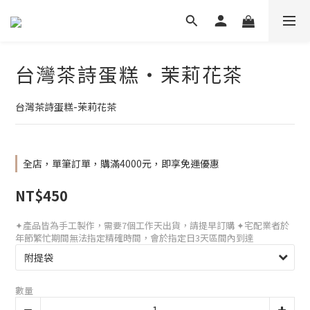
台灣茶詩蛋糕・茉莉花茶
台灣茶詩蛋糕-茉莉花茶
全店，單筆訂單，購滿4000元，即享免運優惠
NT$450
✦產品皆為手工製作，需要7個工作天出貨，請提早訂購 ✦宅配業者於
年節繁忙期間無法指定精確時間，會於指定日3天區間內到達
數量