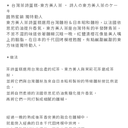
✦ 台灣茶詩蛋糕-東方美人茶 • 詩人の東方美人茶のケー
キ
圓熟蜜韻 獨特動人
東方美人茶詩蛋糕選用台灣麵粉＆日本昭和麵粉，以法國依
思尼奶油提升香氣，東方美人茶是台灣特有的半發酵青茶，
不苦不澀的味道依著麵糊沉睡一晚，紅鹽漬櫻花像是美人嘴
上的胭脂，在日本的千代田烤模裡甦醒，有點鹹甜鹹甜的東
方味道獨特動人。
✦做法
茶詩蛋糕選用台灣出產的紅茶、東方美人與茉莉花茶磨成茶
粉，
並將它們與台灣麵粉及來自日本昭和製粉的特級麵粉按比例混
合，
並將自然柔順的法國依思尼奶油焦糖化提升香氣，
再將它們一同打製成細膩的麵糊。
經過一晚的熟成後茶香完美的融合在麵糊中，
就能倒入經典的日本千代田烤模中烘烤，