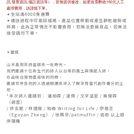
,
,
150
訊
發票資訊
備註資訊等），皆無提供修改，如更改需酌收
元人工
處理費用，請謹慎下單。
✦全站滿4000免運費
✦運送過程中可能因搖晃，產品位置移動或產生餅乾破裂或
碎屑，此為正常情況不影響食用，恕無法更換貨品，若無法
接受請勿下單。
✦靈感
山木島用茶詩蛋糕來一佐時光。
我們邀請十位新生代的詩人以台灣的風土與情感入詩，
在品味台灣物產滋味的同時，
邀請世界各地的人透過閱讀來深入了解孕育當代創作養分的土
地。
*本次詩人邀請到： 潘柏霖 / 凌傑 / 文字溫室 / 吳俊霖
（崎雲）
/ 許玄妮 / 林達陽 / 柏森 Writing for Life / 伊格言
（Egoyan Zheng） / 徐珮芬/patmuffin / 追奇 以上順
序隨機