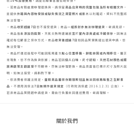
收
10%加急費用
，請提前聯繫客服協助安排。
・若商品有瑕疵需辦理退換貨，請保留
商品出貨時的完整包裝及所有相關文件
，
並提供
外箱與內容物受損或缺失情況之清楚照片或影片
以利確認，資料不完整將
無法受理。
・商品
收到超過7日
恕不接受退貨；商品
一經拆封亦無法辦理退貨
，敬請見諒。
・商品皆
未添加防腐劑
，天氣炎熱時建議放置於
室內涼爽處或冷藏保存
。因無法
確認每位顧客之保存方式，商品
收貨後超過7日
如因品質變異提出退貨申請，恕
無法受理。
・商品於運送過程中可能因搖晃產生
點心位置移動、餅乾碎屑或內隔移位
，屬正
常現象，恕不作為換貨依據；商品若因
個人口味、尺寸認知、天然花材顏色或擺
放美觀等主觀感受
不符期待，亦無法辦理更換。商品頁面皆已標示尺寸及照片說
明，如無法接受，請斟酌下單。
・依消費者保護法規定，
蛋糕商品屬保存期限較短且無法回收再販售之生鮮食
品
，不適用消保法
7日無條件退貨規定
（行政院消保處 2016.12.31 公告）。
若非商品品質問題申請退貨，需自行負擔來回運送費用，敬請理解。
關於我們