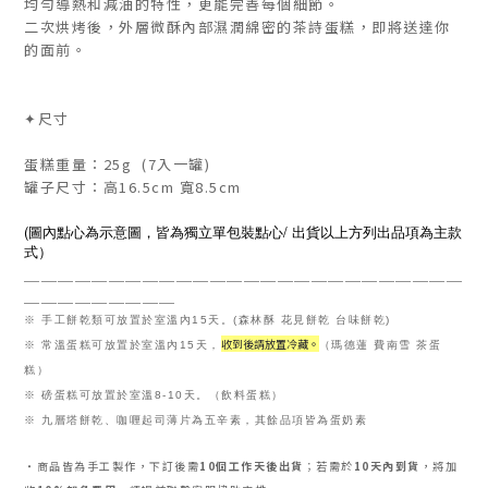
均勻導熱和減油的特性，更能完善每個細節。
二次烘烤後，外層微酥內部濕潤綿密的茶詩蛋糕，即將送達你
的面前。
✦尺寸
蛋糕重量：25g (7入一罐)
罐子尺寸：高16.5cm 寬8.5cm
(
/
圖內點心為示意圖，皆為獨立單包裝點心
出貨以上方列出品項為主款
式）
＿＿＿＿＿＿＿＿＿＿＿＿＿＿＿＿＿＿＿＿＿＿＿＿＿＿
＿＿＿＿＿＿＿＿＿
※ 手工餅乾類可放置於室溫內15天。(森林酥 花見餅乾 台味餅乾)
收到後請放置冷藏。
※ 常溫蛋糕可放置於室溫內15天，
（瑪德蓮 費南雪 茶蛋
糕）
※ 磅蛋糕可放置於室溫8-10天。（飲料蛋糕）
※
九層塔餅乾、咖喱起司薄片為五辛素，其餘品項皆為蛋奶素
・商品皆為手工製作，下訂後需
10
個工作天後出貨
；若需於
10天內到貨
，將加